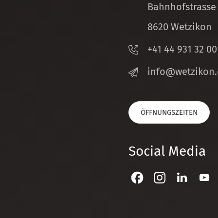
Bahnhofstrasse
8620 Wetzikon
+41 44 931 32 00
nf
w
tz
k
n
ÖFFNUNGSZEITEN
Social Media