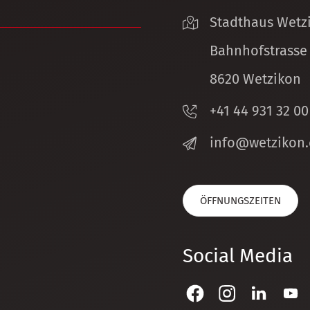
Stadthaus Wetz
Bahnhofstrasse
8620 Wetzikon
+41 44 931 32 00
nf
w
tz
k
n
ÖFFNUNGSZEITEN
Social Media