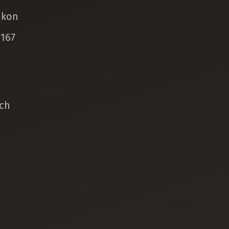
ikon
 167
ch