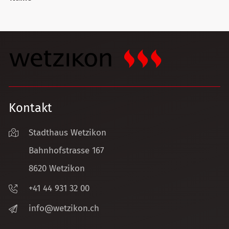
Kontakt
Stadthaus Wetzikon
Bahnhofstrasse 167
8620 Wetzikon
+41 44 931 32 00
nf
w
tz
k
n
ch