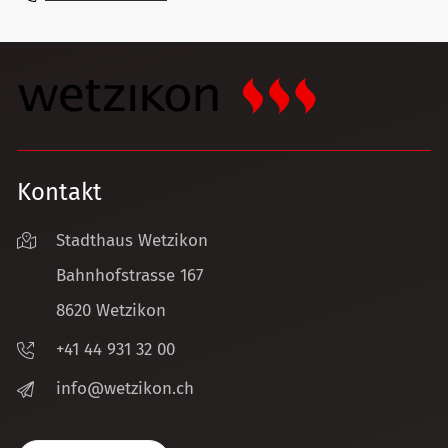
Kontakt
Stadthaus Wetzikon
Bahnhofstrasse 167
8620 Wetzikon
+41 44 931 32 00
nf
w
tz
k
n
ch