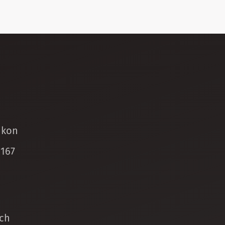
ikon
 167
ch