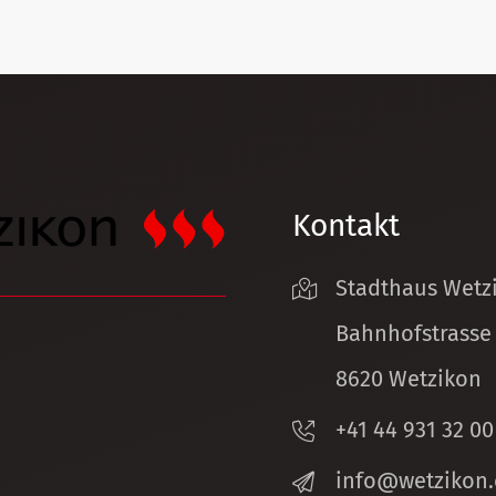
Kontakt
Stadthaus Wetz
Bahnhofstrasse
8620 Wetzikon
+41 44 931 32 00
nf
w
tz
k
n