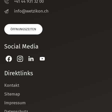
+41 44 931 32 00
nf
w
tz
k
n
ch
ÖFFNUNGSZEITEN
Social Media
Direktlinks
Kontakt
Sitemap
Impressum
Datenschutz