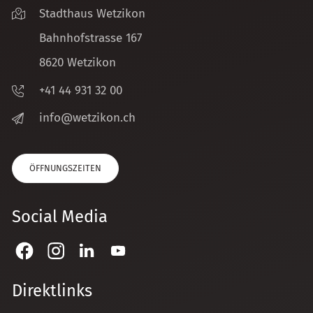
Stadthaus Wetzikon
Bahnhofstrasse 167
8620 Wetzikon
+41 44 931 32 00
nf
w
tz
k
n
ch
ÖFFNUNGSZEITEN
Social Media
Direktlinks