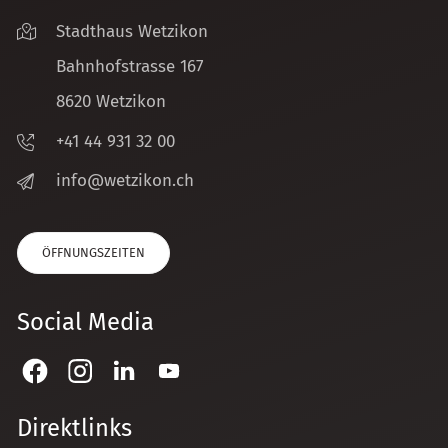
Stadthaus Wetzikon
Bahnhofstrasse 167
8620 Wetzikon
+41 44 931 32 00
nf
w
tz
k
n
ch
ÖFFNUNGSZEITEN
Social Media
Direktlinks