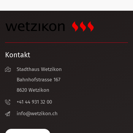
Kontakt
Stadthaus Wetzikon
Bahnhofstrasse 167
8620 Wetzikon
+41 44 931 32 00
nf
w
tz
k
n
ch