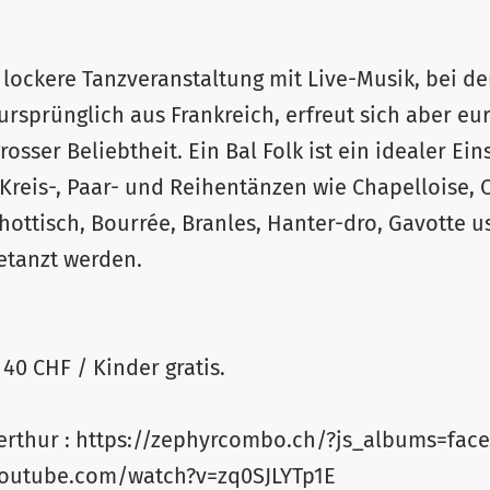
ne lockere Tanzveranstaltung mit Live-Musik, bei d
rsprünglich aus Frankreich, erfreut sich aber e
osser Beliebtheit. Ein Bal Folk ist ein idealer Ein
 Kreis-, Paar- und Reihentänzen wie Chapelloise, C
hottisch, Bourrée, Branles, Hanter-dro, Gavotte 
etanzt werden.
Kollekte, Richtpreis 40 CHF / Kinder gratis.
erthur : https://zephyrcombo.ch/?js_albums=face
.youtube.com/watch?v=zq0SJLYTp1E