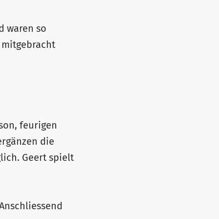
nd waren so
z mitgebracht
son, feurigen
ergänzen die
ich. Geert spielt
 Anschliessend