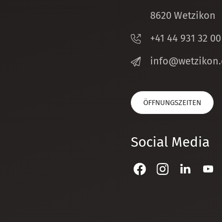
8620 Wetzikon
+41 44 931 32 00
nf
w
tz
k
n
ÖFFNUNGSZEITEN
Social Media