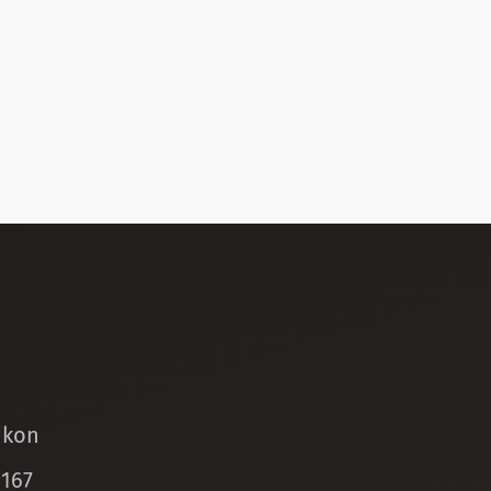
ikon
 167