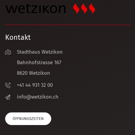
Kontakt
Stadthaus Wetzikon
Bahnhofstrasse 167
8620 Wetzikon
+41 44 931 32 00
nf
w
tz
k
n
ch
ÖFFNUNGSZEITEN