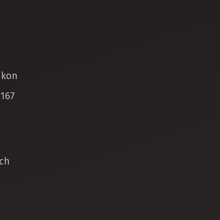
ikon
 167
ch