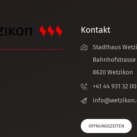
Kontakt
Stadthaus Wetz
Bahnhofstrasse
8620 Wetzikon
+41 44 931 32 00
nf
w
tz
k
n
ÖFFNUNGSZEITEN