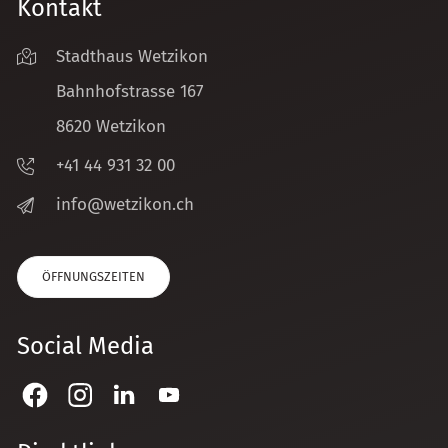
Kontakt
Stadthaus Wetzikon
Bahnhofstrasse 167
8620 Wetzikon
+41 44 931 32 00
nf
w
tz
k
n
ch
ÖFFNUNGSZEITEN
Social Media