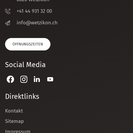
+41 44 931 32 00
nf
w
tz
k
n
ch
ÖFFNUNGSZEITEN
Social Media
Direktlinks
Kontakt
Sitemap
Impressum