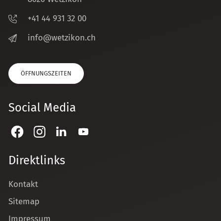
+41 44 931 32 00
nf
w
tz
k
n
ch
ÖFFNUNGSZEITEN
Social Media
Direktlinks
Kontakt
Sitemap
Impressum