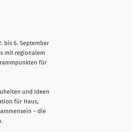
2. bis 6. September
is mit regionalem
grammpunkten für
euheiten und Ideen
tion für Haus,
isammensein – die
.