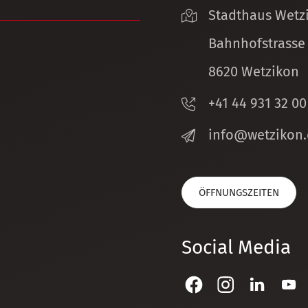
Stadthaus Wetz
Bahnhofstrasse
8620 Wetzikon
+41 44 931 32 00
nf
w
tz
k
n
ÖFFNUNGSZEITEN
Social Media