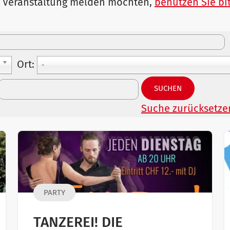
 Veranstaltung melden möchten,
benutzen Sie bit
Ort:
-
SUCHEN
Suche zurücksetze
PARTY
TANZEREI! DIE