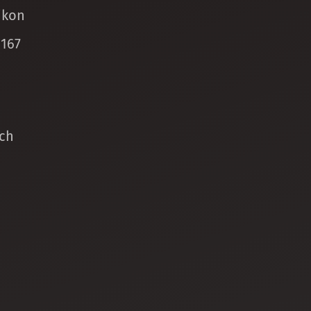
ikon
 167
ch