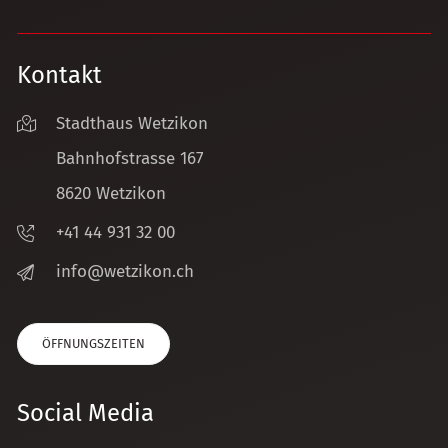
Kontakt
Stadthaus Wetzikon
Bahnhofstrasse 167
8620 Wetzikon
+41 44 931 32 00
nf
w
tz
k
n
ch
ÖFFNUNGSZEITEN
Social Media