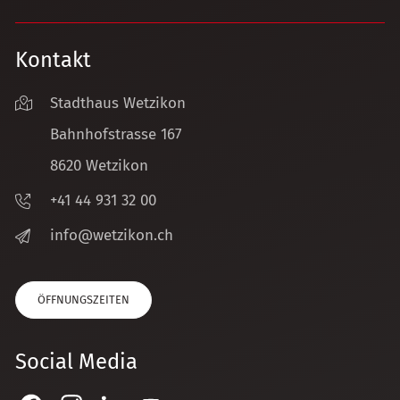
Kontakt
Stadthaus Wetzikon
Bahnhofstrasse 167
8620 Wetzikon
+41 44 931 32 00
nf
w
tz
k
n
ch
ÖFFNUNGSZEITEN
Social Media