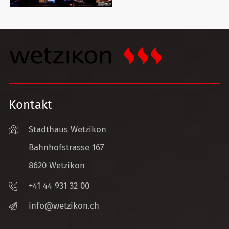
Kontakt
Stadthaus Wetzikon
Bahnhofstrasse 167
8620 Wetzikon
+41 44 931 32 00
nf
w
tz
k
n
ch