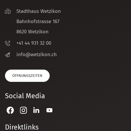
Stadthaus Wetzikon
Bahnhofstrasse 167
8620 Wetzikon
+41 44 931 32 00
nf
w
tz
k
n
ch
ÖFFNUNGSZEITEN
Social Media
Direktlinks