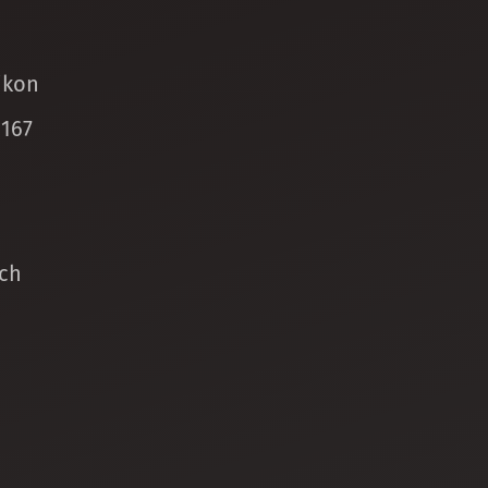
ikon
 167
ch