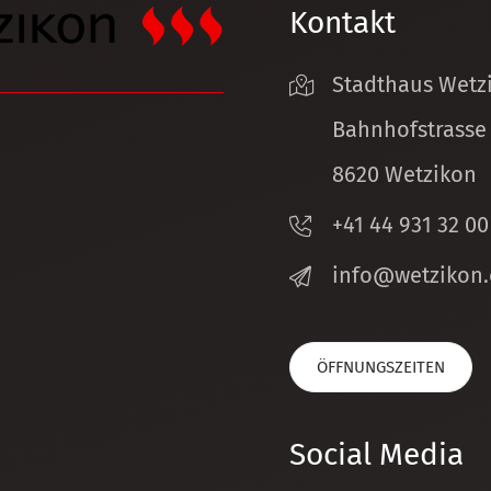
Kontakt
Stadthaus Wetz
Bahnhofstrasse
8620 Wetzikon
+41 44 931 32 00
nf
w
tz
k
n
ÖFFNUNGSZEITEN
Social Media