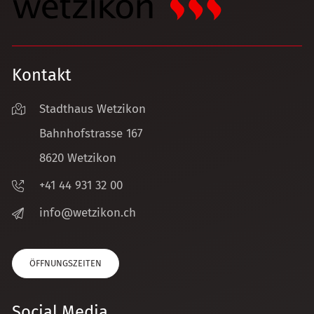
Kontakt
Stadthaus Wetzikon
Bahnhofstrasse 167
8620 Wetzikon
+41 44 931 32 00
nf
w
tz
k
n
ch
ÖFFNUNGSZEITEN
Social Media