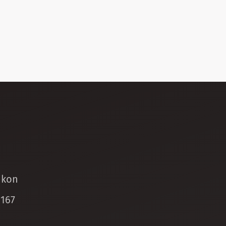
ikon
 167