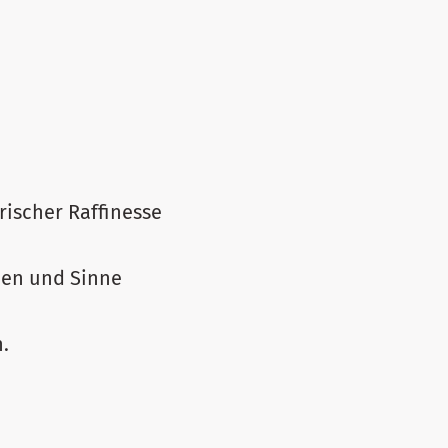
rischer Raffinesse
men und Sinne
h.