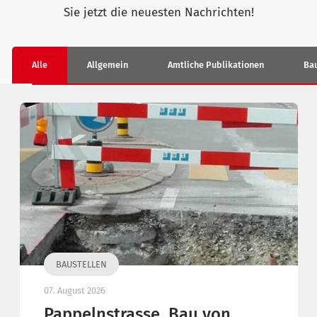
Sie jetzt die neuesten Nachrichten!
Alle
Allgemein
Amtliche Publikationen
Bau
BAUSTELLEN
07. August 2026
Pappelnstrasse, Bau von