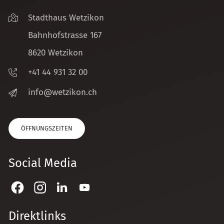
Stadthaus Wetzikon
Bahnhofstrasse 167
8620 Wetzikon
+41 44 931 32 00
nf
w
tz
k
n
ch
ÖFFNUNGSZEITEN
Social Media
Direktlinks