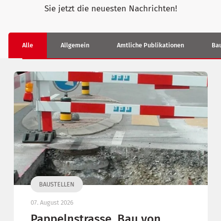
Sie jetzt die neuesten Nachrichten!
Alle
Allgemein
Amtliche Publikationen
Bau
BAUSTELLEN
07. August 2026
Pappelnstrasse, Bau von