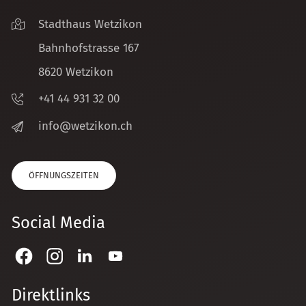
Stadthaus Wetzikon
Bahnhofstrasse 167
8620 Wetzikon
+41 44 931 32 00
nf
w
tz
k
n
ch
ÖFFNUNGSZEITEN
Social Media
Direktlinks