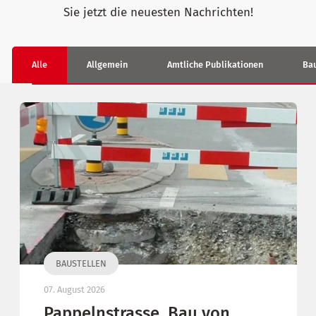
Sie jetzt die neuesten Nachrichten!
Alle
Allgemein
Amtliche Publikationen
Bau
BAUSTELLEN
07. August 2026
Pappelnstrasse, Bau von