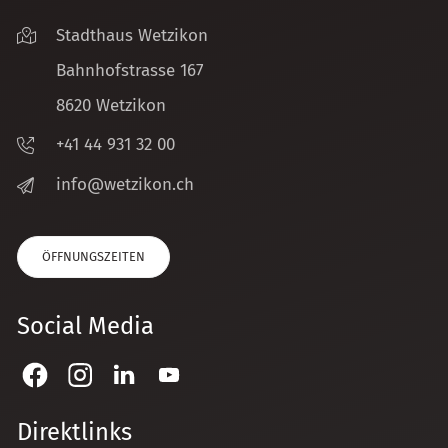
Stadthaus Wetzikon
Bahnhofstrasse 167
8620 Wetzikon
+41 44 931 32 00
nf
w
tz
k
n
ch
ÖFFNUNGSZEITEN
Social Media
Direktlinks