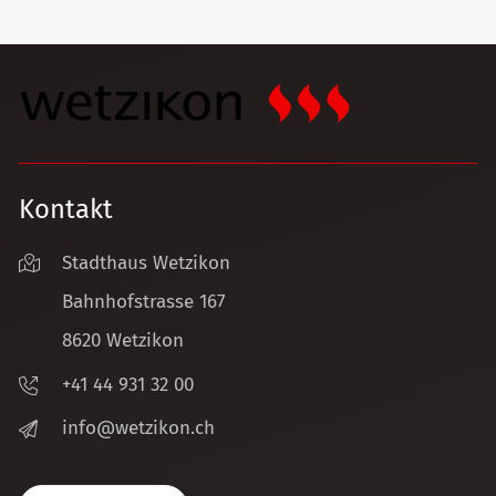
Kontakt
Stadthaus Wetzikon
Bahnhofstrasse 167
8620 Wetzikon
+41 44 931 32 00
nf
w
tz
k
n
ch