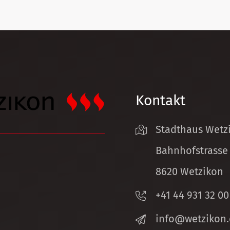
Kontakt
Stadthaus Wetz
Bahnhofstrasse
8620 Wetzikon
+41 44 931 32 00
nf
w
tz
k
n