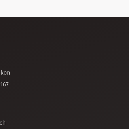
ikon
 167
ch