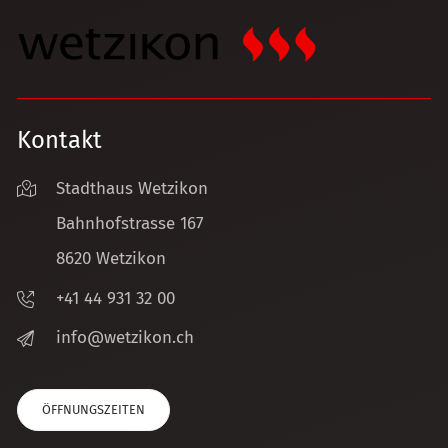
Kontakt
Stadthaus Wetzikon
Bahnhofstrasse 167
8620 Wetzikon
+41 44 931 32 00
nf
w
tz
k
n
ch
ÖFFNUNGSZEITEN