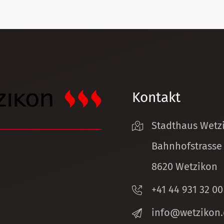
Kontakt
Stadthaus Wetz
Bahnhofstrasse
8620 Wetzikon
+41 44 931 32 00
nf
w
tz
k
n