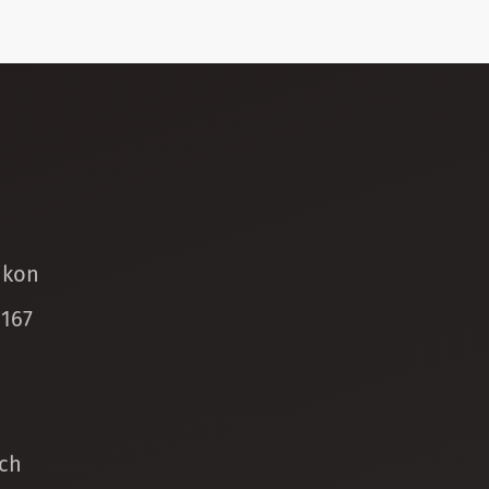
ikon
 167
ch