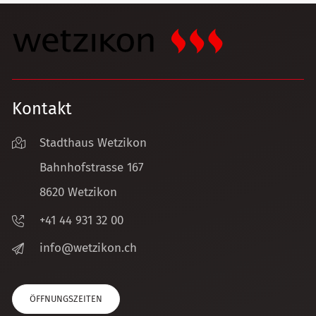
Kontakt
Stadthaus Wetzikon
Bahnhofstrasse 167
8620 Wetzikon
+41 44 931 32 00
nf
w
tz
k
n
ch
ÖFFNUNGSZEITEN