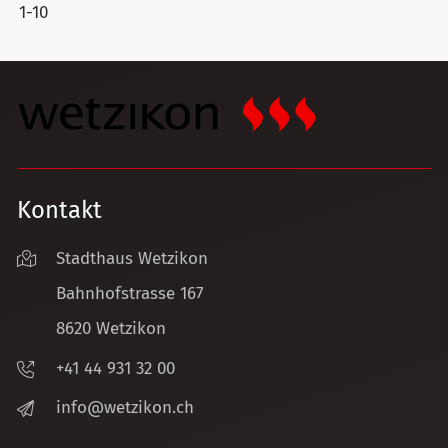
1-10
Kontakt
Stadthaus Wetzikon
Bahnhofstrasse 167
8620 Wetzikon
+41 44 931 32 00
nf
w
tz
k
n
ch