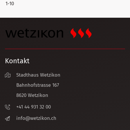
1-10
Kontakt
Stadthaus Wetzikon
Bahnhofstrasse 167
8620 Wetzikon
+41 44 931 32 00
nf
w
tz
k
n
ch