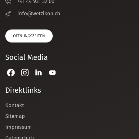
+41 44 931 32 00
nf
w
tz
k
n
ch
ÖFFNUNGSZEITEN
Social Media
Direktlinks
Kontakt
Sitemap
Impressum
Datenschutz