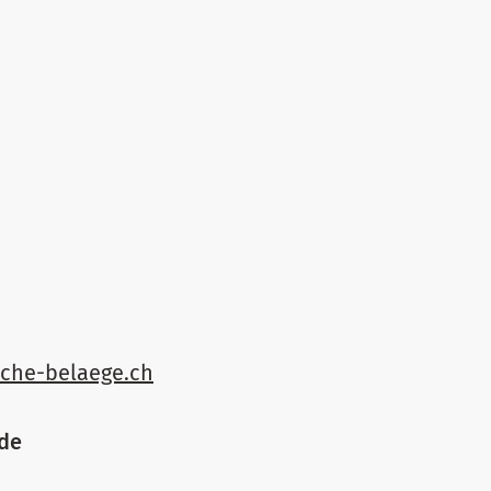
sche-belaege.ch
nde