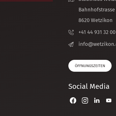
Bahnhofstrasse
8620 Wetzikon
+41 44 931 32 00
nf
w
tz
k
n
ÖFFNUNGSZEITEN
Social Media