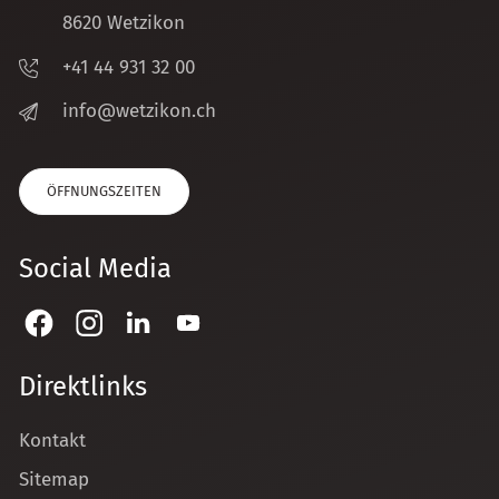
8620 Wetzikon
+41 44 931 32 00
nf
w
tz
k
n
ch
ÖFFNUNGSZEITEN
Social Media
Direktlinks
Kontakt
Sitemap