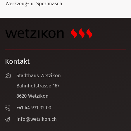
Werkzeug- u. Spez'masch.
Kontakt
Stadthaus Wetzikon
Bahnhofstrasse 167
8620 Wetzikon
+41 44 931 32 00
nf
w
tz
k
n
ch