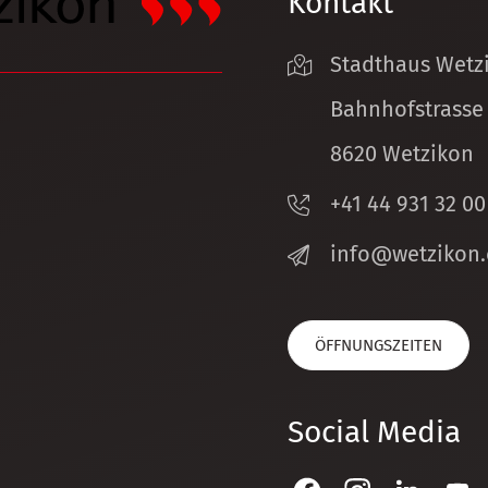
Kontakt
Stadthaus Wetz
Bahnhofstrasse
8620 Wetzikon
+41 44 931 32 00
nf
w
tz
k
n
ÖFFNUNGSZEITEN
Social Media