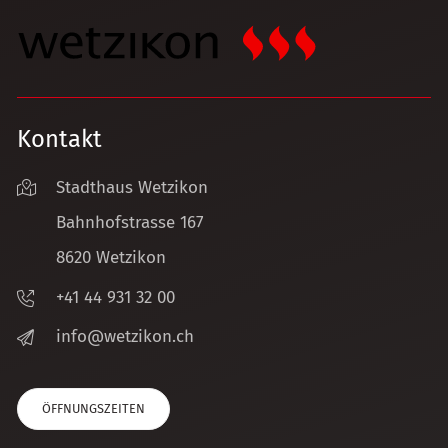
Kontakt
Stadthaus Wetzikon
Bahnhofstrasse 167
8620 Wetzikon
+41 44 931 32 00
nf
w
tz
k
n
ch
ÖFFNUNGSZEITEN