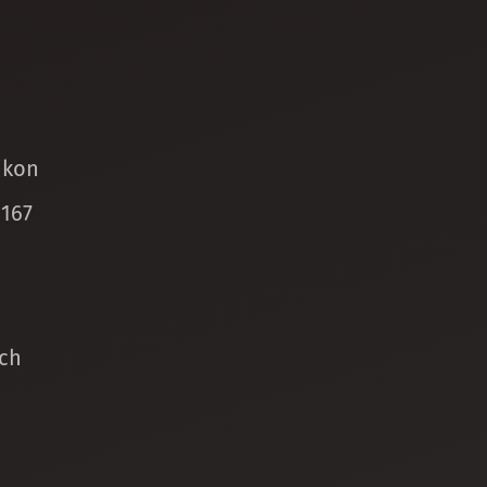
ikon
 167
ch