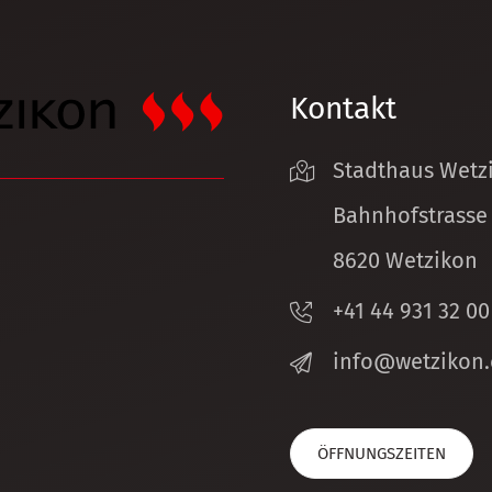
Kontakt
Stadthaus Wetz
Bahnhofstrasse
8620 Wetzikon
+41 44 931 32 00
nf
w
tz
k
n
ÖFFNUNGSZEITEN