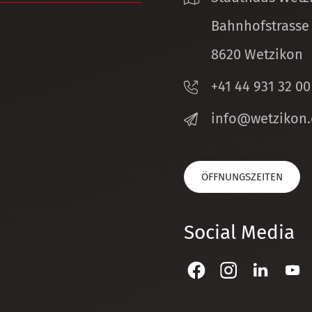
Bahnhofstrasse
8620 Wetzikon
+41 44 931 32 00
nf
w
tz
k
n
ÖFFNUNGSZEITEN
Social Media