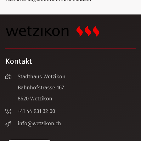
Kontakt
Stadthaus Wetzikon
Bahnhofstrasse 167
8620 Wetzikon
+41 44 931 32 00
nf
w
tz
k
n
ch