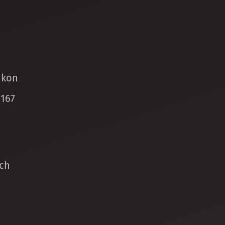
ikon
 167
ch