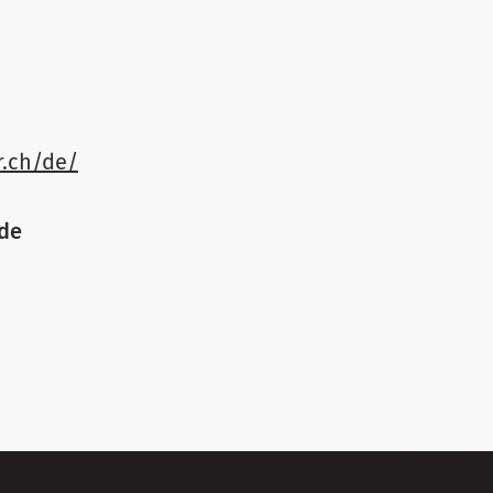
r.ch/de/
nde