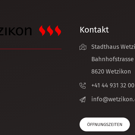
Kontakt
Stadthaus Wetz
Bahnhofstrasse
8620 Wetzikon
+41 44 931 32 00
nf
w
tz
k
n
ÖFFNUNGSZEITEN