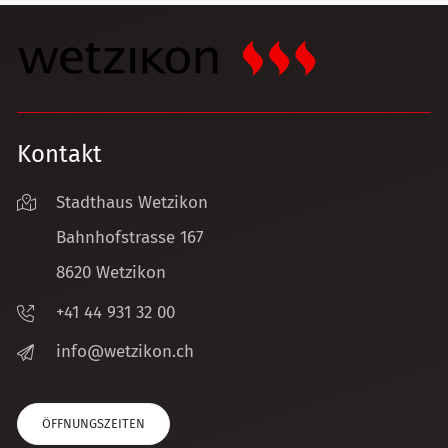
Kontakt
Stadthaus Wetzikon
Bahnhofstrasse 167
8620 Wetzikon
+41 44 931 32 00
nf
w
tz
k
n
ch
ÖFFNUNGSZEITEN