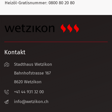
Heizöl-Gratisnummer: 0800 80 20 80
Kontakt
Stadthaus Wetzikon
Bahnhofstrasse 167
8620 Wetzikon
+41 44 931 32 00
nf
w
tz
k
n
ch