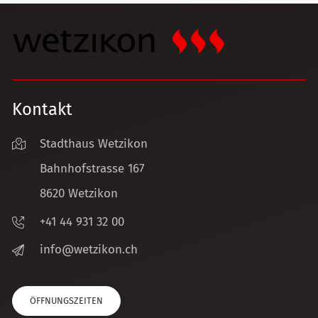
Kontakt
Stadthaus Wetzikon
Bahnhofstrasse 167
8620 Wetzikon
+41 44 931 32 00
nf
w
tz
k
n
ch
ÖFFNUNGSZEITEN