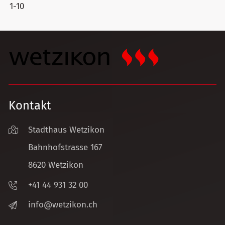
1-10
Kontakt
Stadthaus Wetzikon
Bahnhofstrasse 167
8620 Wetzikon
+41 44 931 32 00
nf
w
tz
k
n
ch