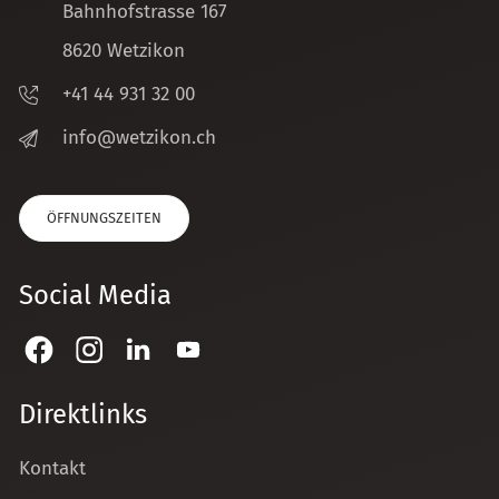
Bahnhofstrasse 167
8620 Wetzikon
+41 44 931 32 00
nf
w
tz
k
n
ch
ÖFFNUNGSZEITEN
Social Media
Direktlinks
Kontakt