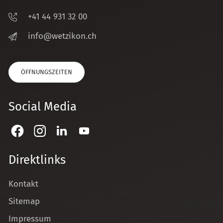
+41 44 931 32 00
nf
w
tz
k
n
ch
ÖFFNUNGSZEITEN
Social Media
Direktlinks
Kontakt
Sitemap
Impressum